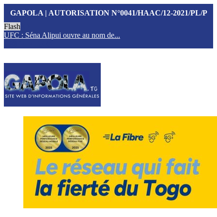
GAPOLA | AUTORISATION N°0041/HAAC/12-2021/PL/P
Flash
UFC : Séna Alipui ouvre au nom de...
T