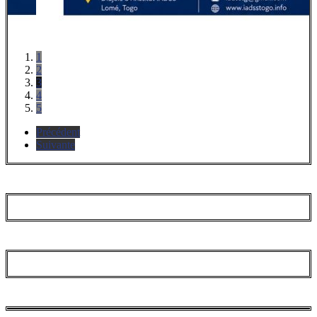
1
2
3
4
5
Précédent
Suivante