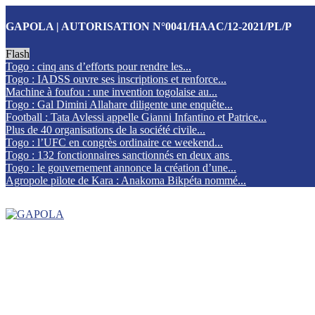
GAPOLA | AUTORISATION N°0041/HAAC/12-2021/PL/P
Flash
Togo : cinq ans d’efforts pour rendre les...
Togo : IADSS ouvre ses inscriptions et renforce...
Machine à foufou : une invention togolaise au...
Togo : Gal Dimini Allahare diligente une enquête...
Football : Tata Avlessi appelle Gianni Infantino et Patrice...
Plus de 40 organisations de la société civile...
Togo : l’UFC en congrès ordinaire ce weekend...
Togo : 132 fonctionnaires sanctionnés en deux ans
Togo : le gouvernement annonce la création d’une...
Agropole pilote de Kara : Anakoma Bikpéta nommé...