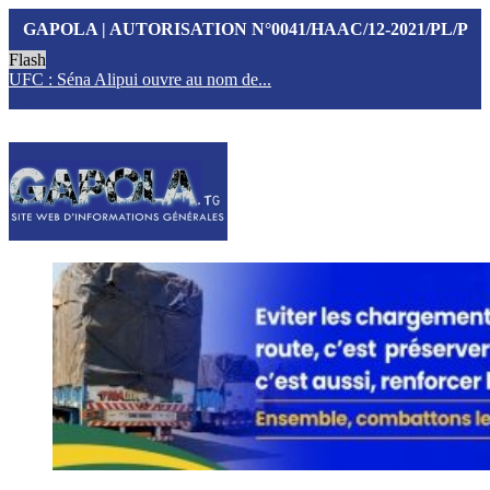
GAPOLA | AUTORISATION N°0041/HAAC/12-2021/PL/P
Flash
UFC : Séna Alipui ouvre au nom de...
T