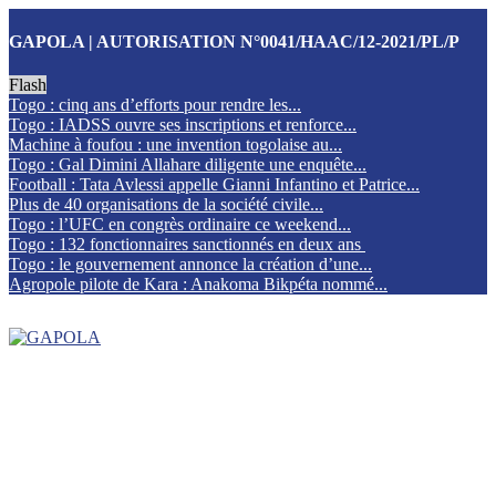
GAPOLA | AUTORISATION N°0041/HAAC/12-2021/PL/P
Flash
Togo : cinq ans d’efforts pour rendre les...
Togo : IADSS ouvre ses inscriptions et renforce...
Machine à foufou : une invention togolaise au...
Togo : Gal Dimini Allahare diligente une enquête...
Football : Tata Avlessi appelle Gianni Infantino et Patrice...
Plus de 40 organisations de la société civile...
Togo : l’UFC en congrès ordinaire ce weekend...
Togo : 132 fonctionnaires sanctionnés en deux ans
Togo : le gouvernement annonce la création d’une...
Agropole pilote de Kara : Anakoma Bikpéta nommé...