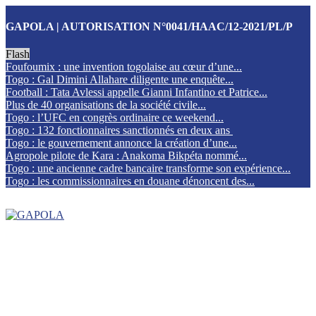
GAPOLA | AUTORISATION N°0041/HAAC/12-2021/PL/P
Flash
Foufoumix : une invention togolaise au cœur d’une...
Togo : Gal Dimini Allahare diligente une enquête...
Football : Tata Avlessi appelle Gianni Infantino et Patrice...
Plus de 40 organisations de la société civile...
Togo : l’UFC en congrès ordinaire ce weekend...
Togo : 132 fonctionnaires sanctionnés en deux ans
Togo : le gouvernement annonce la création d’une...
Agropole pilote de Kara : Anakoma Bikpéta nommé...
Togo : une ancienne cadre bancaire transforme son expérience...
Togo : les commissionnaires en douane dénoncent des...