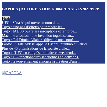
GAPOLA | AUTORISATION N°0041/HAAC/12-2021/PL/P
Flash
UFC : Séna Alipui ouvre au nom de...
Togo : cinq ans d’efforts pour rendre les...
Togo : IADSS ouvre ses inscriptions et renforce...
Machine à foufou : une invention togolaise au...
Togo : Gal Dimini Allahare diligente une enquête...
Football : Tata Avlessi appelle Gianni Infantino et Patrice...
Plus de 40 organisations de la société civile...
Togo : l’UFC en congrès ordinaire ce weekend...
Togo : 132 fonctionnaires sanctionnés en deux ans
Togo : le gouvernement annonce la création d’une...