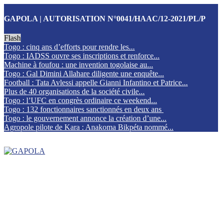
GAPOLA | AUTORISATION N°0041/HAAC/12-2021/PL/P
Flash
Togo : cinq ans d’efforts pour rendre les...
Togo : IADSS ouvre ses inscriptions et renforce...
Machine à foufou : une invention togolaise au...
Togo : Gal Dimini Allahare diligente une enquête...
Football : Tata Avlessi appelle Gianni Infantino et Patrice...
Plus de 40 organisations de la société civile...
Togo : l’UFC en congrès ordinaire ce weekend...
Togo : 132 fonctionnaires sanctionnés en deux ans
Togo : le gouvernement annonce la création d’une...
Agropole pilote de Kara : Anakoma Bikpéta nommé...