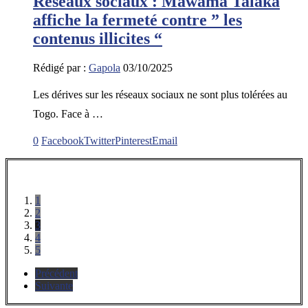
Réseaux sociaux : Mawama Talaka
affiche la fermeté contre ” les
contenus illicites “
Rédigé par :
Gapola
03/10/2025
Les dérives sur les réseaux sociaux ne sont plus tolérées au
Togo. Face à …
0
Facebook
Twitter
Pinterest
Email
1
2
3
4
5
Précédent
Suivante