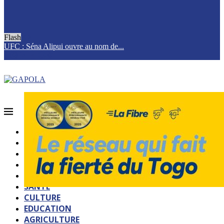
Flash
UFC : Séna Alipui ouvre au nom de...
T
ACCUEIL
QUI SOMMES-NOUS?
POLITIQUE
SOCIETE
SPORTS
SANTE
CULTURE
EDUCATION
AGRICULTURE