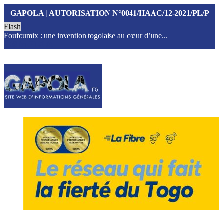
GAPOLA | AUTORISATION N°0041/HAAC/12-2021/PL/P
Flash
Foufoumix : une invention togolaise au cœur d’une...
T