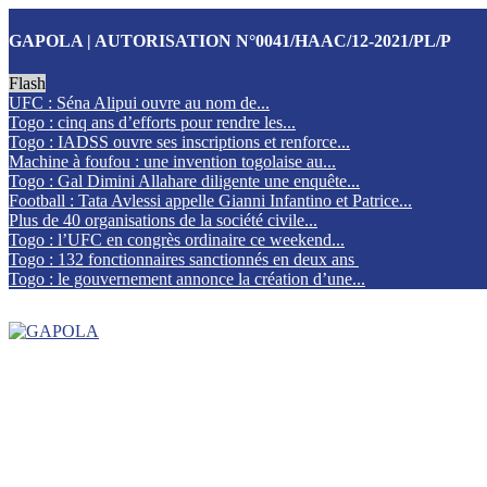
GAPOLA | AUTORISATION N°0041/HAAC/12-2021/PL/P
Flash
UFC : Séna Alipui ouvre au nom de...
Togo : cinq ans d’efforts pour rendre les...
Togo : IADSS ouvre ses inscriptions et renforce...
Machine à foufou : une invention togolaise au...
Togo : Gal Dimini Allahare diligente une enquête...
Football : Tata Avlessi appelle Gianni Infantino et Patrice...
Plus de 40 organisations de la société civile...
Togo : l’UFC en congrès ordinaire ce weekend...
Togo : 132 fonctionnaires sanctionnés en deux ans
Togo : le gouvernement annonce la création d’une...