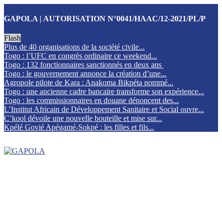
GAPOLA | AUTORISATION N°0041/HAAC/12-2021/PL/P
Flash
Plus de 40 organisations de la société civile...
Togo : l’UFC en congrès ordinaire ce weekend...
Togo : 132 fonctionnaires sanctionnés en deux ans
Togo : le gouvernement annonce la création d’une...
Agropole pilote de Kara : Anakoma Bikpéta nommé...
Togo : une ancienne cadre bancaire transforme son expérience...
Togo : les commissionnaires en douane dénoncent des...
L’Institut Africain de Développement Sanitaire et Social ouvre...
C’kool dévoile une nouvelle bouteille et mise sur...
Kpélé Govié Apégamé-Sokpé : les filles et fils...