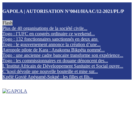
GAPOLA | AUTORISATION N°0041/HAAC/12-2021/PL/P
Flash
Plus de 40 organisations de la société civile...
Togo : l’UFC en congrès ordinaire ce weekend...
Togo : 132 fonctionnaires sanctionnés en deux ans
Togo : le gouvernement annonce la création d’une...
Agropole pilote de Kara : Anakoma Bikpéta nommé...
Togo : une ancienne cadre bancaire transforme son expérience...
Togo : les commissionnaires en douane dénoncent des...
L’Institut Africain de Développement Sanitaire et Social ouvre...
C’kool dévoile une nouvelle bouteille et mise sur...
Kpélé Govié Apégamé-Sokpé : les filles et fils...