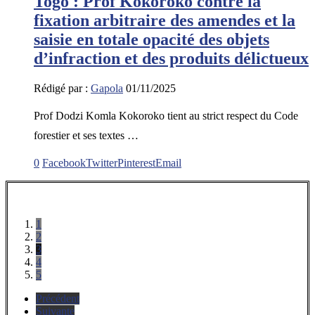
Togo : Prof Kokoroko contre la
fixation arbitraire des amendes et la
saisie en totale opacité des objets
d’infraction et des produits délictueux
Rédigé par :
Gapola
01/11/2025
Prof Dodzi Komla Kokoroko tient au strict respect du Code
forestier et ses textes …
0
Facebook
Twitter
Pinterest
Email
1
2
3
4
5
Précédent
Suivante