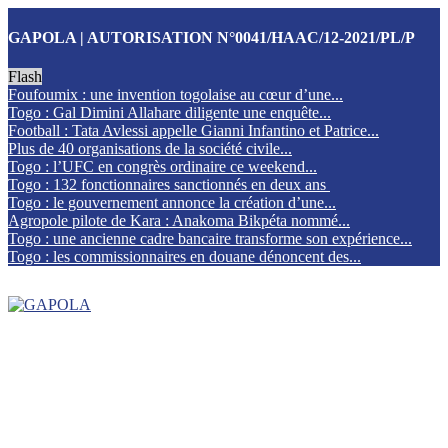
GAPOLA | AUTORISATION N°0041/HAAC/12-2021/PL/P
Flash
Foufoumix : une invention togolaise au cœur d’une...
Togo : Gal Dimini Allahare diligente une enquête...
Football : Tata Avlessi appelle Gianni Infantino et Patrice...
Plus de 40 organisations de la société civile...
Togo : l’UFC en congrès ordinaire ce weekend...
Togo : 132 fonctionnaires sanctionnés en deux ans
Togo : le gouvernement annonce la création d’une...
Agropole pilote de Kara : Anakoma Bikpéta nommé...
Togo : une ancienne cadre bancaire transforme son expérience...
Togo : les commissionnaires en douane dénoncent des...