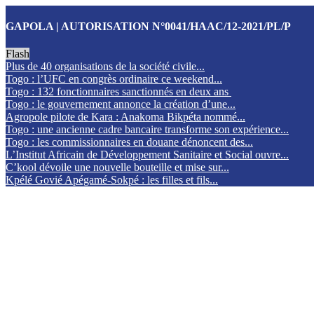
GAPOLA | AUTORISATION N°0041/HAAC/12-2021/PL/P
Flash
Plus de 40 organisations de la société civile...
Togo : l’UFC en congrès ordinaire ce weekend...
Togo : 132 fonctionnaires sanctionnés en deux ans
Togo : le gouvernement annonce la création d’une...
Agropole pilote de Kara : Anakoma Bikpéta nommé...
Togo : une ancienne cadre bancaire transforme son expérience...
Togo : les commissionnaires en douane dénoncent des...
L’Institut Africain de Développement Sanitaire et Social ouvre...
C’kool dévoile une nouvelle bouteille et mise sur...
Kpélé Govié Apégamé-Sokpé : les filles et fils...