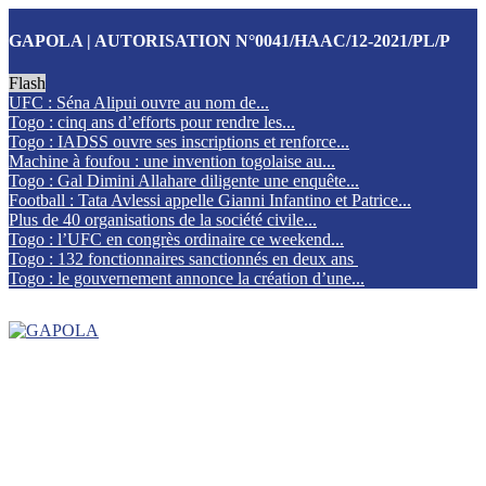
GAPOLA | AUTORISATION N°0041/HAAC/12-2021/PL/P
Flash
UFC : Séna Alipui ouvre au nom de...
Togo : cinq ans d’efforts pour rendre les...
Togo : IADSS ouvre ses inscriptions et renforce...
Machine à foufou : une invention togolaise au...
Togo : Gal Dimini Allahare diligente une enquête...
Football : Tata Avlessi appelle Gianni Infantino et Patrice...
Plus de 40 organisations de la société civile...
Togo : l’UFC en congrès ordinaire ce weekend...
Togo : 132 fonctionnaires sanctionnés en deux ans
Togo : le gouvernement annonce la création d’une...