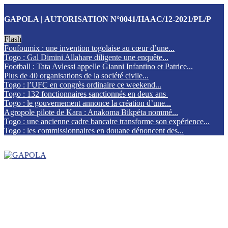
GAPOLA | AUTORISATION N°0041/HAAC/12-2021/PL/P
Flash
Foufoumix : une invention togolaise au cœur d’une...
Togo : Gal Dimini Allahare diligente une enquête...
Football : Tata Avlessi appelle Gianni Infantino et Patrice...
Plus de 40 organisations de la société civile...
Togo : l’UFC en congrès ordinaire ce weekend...
Togo : 132 fonctionnaires sanctionnés en deux ans
Togo : le gouvernement annonce la création d’une...
Agropole pilote de Kara : Anakoma Bikpéta nommé...
Togo : une ancienne cadre bancaire transforme son expérience...
Togo : les commissionnaires en douane dénoncent des...