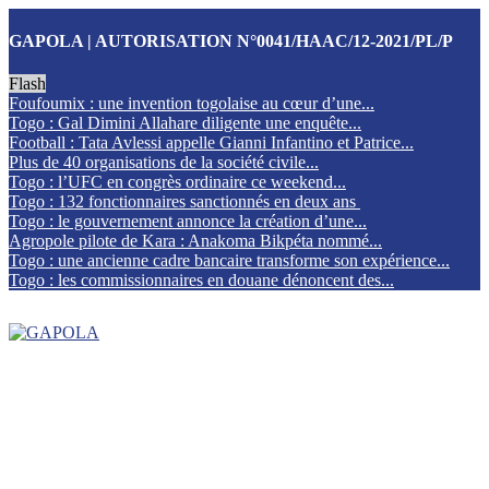
GAPOLA | AUTORISATION N°0041/HAAC/12-2021/PL/P
Flash
Foufoumix : une invention togolaise au cœur d’une...
Togo : Gal Dimini Allahare diligente une enquête...
Football : Tata Avlessi appelle Gianni Infantino et Patrice...
Plus de 40 organisations de la société civile...
Togo : l’UFC en congrès ordinaire ce weekend...
Togo : 132 fonctionnaires sanctionnés en deux ans
Togo : le gouvernement annonce la création d’une...
Agropole pilote de Kara : Anakoma Bikpéta nommé...
Togo : une ancienne cadre bancaire transforme son expérience...
Togo : les commissionnaires en douane dénoncent des...