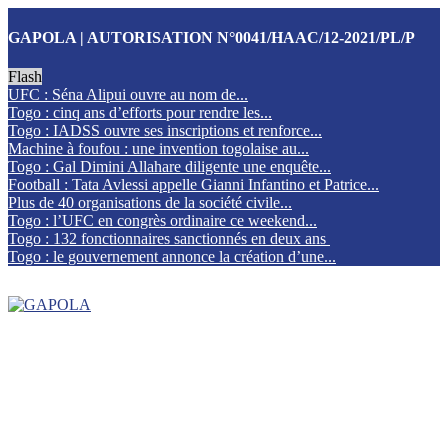
GAPOLA | AUTORISATION N°0041/HAAC/12-2021/PL/P
Flash
UFC : Séna Alipui ouvre au nom de...
Togo : cinq ans d’efforts pour rendre les...
Togo : IADSS ouvre ses inscriptions et renforce...
Machine à foufou : une invention togolaise au...
Togo : Gal Dimini Allahare diligente une enquête...
Football : Tata Avlessi appelle Gianni Infantino et Patrice...
Plus de 40 organisations de la société civile...
Togo : l’UFC en congrès ordinaire ce weekend...
Togo : 132 fonctionnaires sanctionnés en deux ans
Togo : le gouvernement annonce la création d’une...