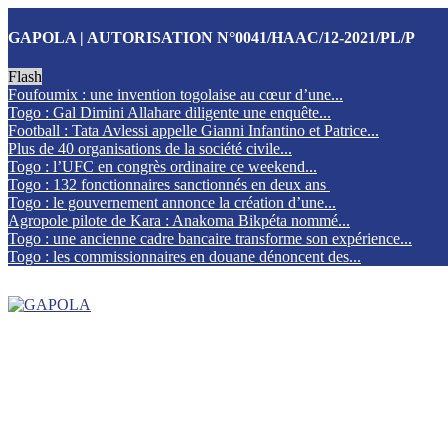
GAPOLA | AUTORISATION N°0041/HAAC/12-2021/PL/P
Flash
Foufoumix : une invention togolaise au cœur d’une...
Togo : Gal Dimini Allahare diligente une enquête...
Football : Tata Avlessi appelle Gianni Infantino et Patrice...
Plus de 40 organisations de la société civile...
Togo : l’UFC en congrès ordinaire ce weekend...
Togo : 132 fonctionnaires sanctionnés en deux ans
Togo : le gouvernement annonce la création d’une...
Agropole pilote de Kara : Anakoma Bikpéta nommé...
Togo : une ancienne cadre bancaire transforme son expérience...
Togo : les commissionnaires en douane dénoncent des...