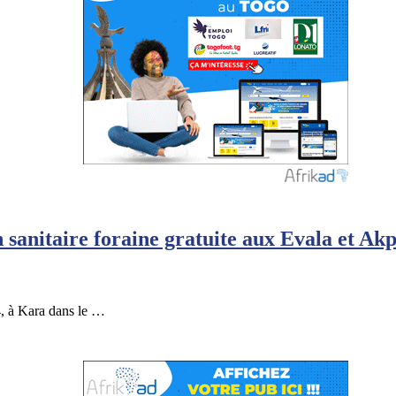
anitaire foraine gratuite aux Evala et Ak
, à Kara dans le …