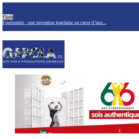
Flash
Foufoumix : une invention togolaise au cœur d’une...