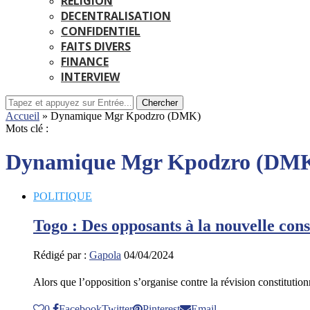
RELIGION
DECENTRALISATION
CONFIDENTIEL
FAITS DIVERS
FINANCE
INTERVIEW
Chercher
Accueil
»
Dynamique Mgr Kpodzro (DMK)
Mots clé :
Dynamique Mgr Kpodzro (DM
POLITIQUE
Togo : Des opposants à la nouvelle con
Rédigé par :
Gapola
04/04/2024
Alors que l’opposition s’organise contre la révision constituti
0
Facebook
Twitter
Pinterest
Email