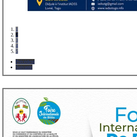
1
2
3
4
5
Précédent
Suivante