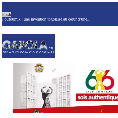
Flash
Foufoumix : une invention togolaise au cœur d’une...