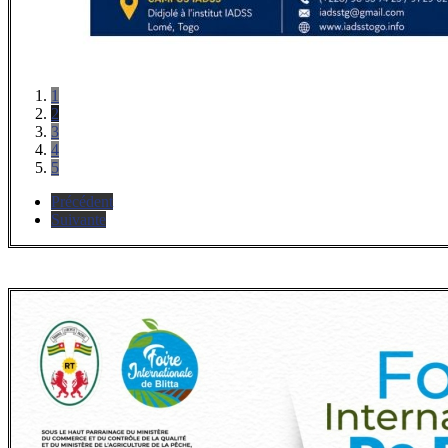
1
2
3
4
5
Précédent
Suivante