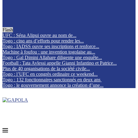
Flash
UFC : Séna Alipui ouvre au nom de...
Togo : cinq ans d’efforts pour rendre les...
Togo : IADSS ouvre ses inscriptions et renforce...
Machine à foufou : une invention togolaise au...
Togo : Gal Dimini Allahare diligente une enquête...
Football : Tata Avlessi appelle Gianni Infantino et Patrice...
Plus de 40 organisations de la société civile...
Togo : l’UFC en congrès ordinaire ce weekend...
Togo : 132 fonctionnaires sanctionnés en deux ans
Togo : le gouvernement annonce la création d’une...