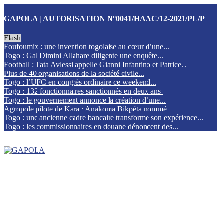
GAPOLA | AUTORISATION N°0041/HAAC/12-2021/PL/P
Flash
Foufoumix : une invention togolaise au cœur d’une...
Togo : Gal Dimini Allahare diligente une enquête...
Football : Tata Avlessi appelle Gianni Infantino et Patrice...
Plus de 40 organisations de la société civile...
Togo : l’UFC en congrès ordinaire ce weekend...
Togo : 132 fonctionnaires sanctionnés en deux ans
Togo : le gouvernement annonce la création d’une...
Agropole pilote de Kara : Anakoma Bikpéta nommé...
Togo : une ancienne cadre bancaire transforme son expérience...
Togo : les commissionnaires en douane dénoncent des...