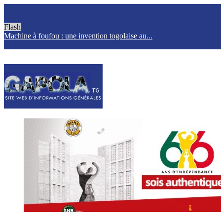
Flash
Machine à foufou : une invention togolaise au...