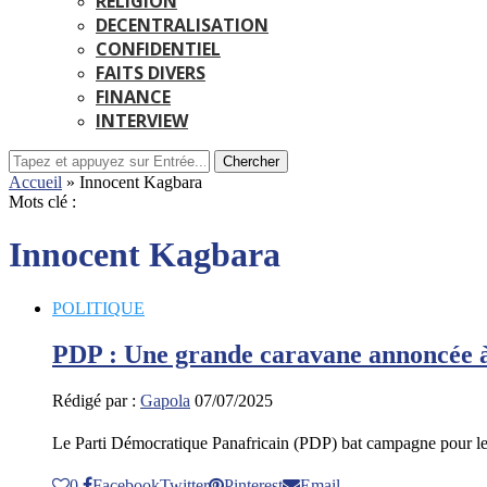
RELIGION
DECENTRALISATION
CONFIDENTIEL
FAITS DIVERS
FINANCE
INTERVIEW
Chercher
Accueil
»
Innocent Kagbara
Mots clé :
Innocent Kagbara
POLITIQUE
PDP : Une grande caravane annoncée à 
Rédigé par :
Gapola
07/07/2025
Le Parti Démocratique Panafricain (PDP) bat campagne pour le
0
Facebook
Twitter
Pinterest
Email