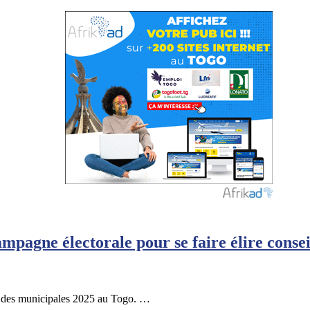
pagne électorale pour se faire élire consei
e des municipales 2025 au Togo. …