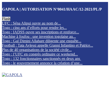
GAPOLA | AUTORISATION N°0041/HAAC/12-2021/PL/P
Flash
UFC : Séna Alipui ouvre au nom de...
Togo : cinq ans d’efforts pour rendre les...
Togo : IADSS ouvre ses inscriptions et renforce...
Machine à foufou : une invention togolaise au...
Togo : Gal Dimini Allahare diligente une enquête...
Football : Tata Avlessi appelle Gianni Infantino et Patrice...
Plus de 40 organisations de la société civile...
Togo : l’UFC en congrès ordinaire ce weekend...
Togo : 132 fonctionnaires sanctionnés en deux ans
Togo : le gouvernement annonce la création d’une...