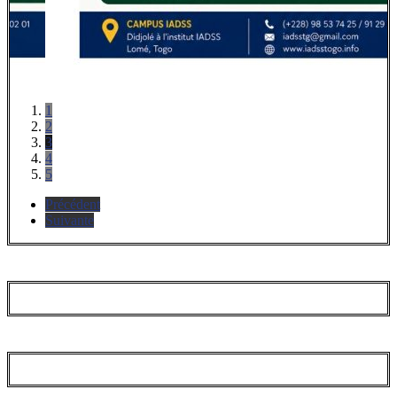
1
2
3
4
5
Précédent
Suivante