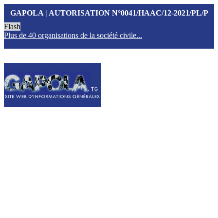
GAPOLA | AUTORISATION N°0041/HAAC/12-2021/PL/P
Flash
Plus de 40 organisations de la société civile...
T