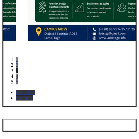
1
2
3
4
5
Précédent
Suivante