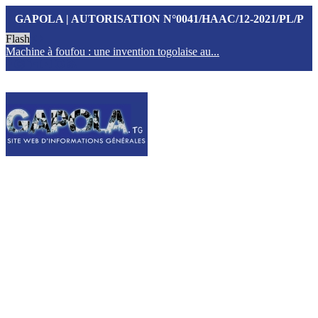
GAPOLA | AUTORISATION N°0041/HAAC/12-2021/PL/P
Flash
Machine à foufou : une invention togolaise au...
T