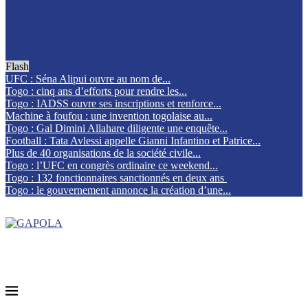
Flash
UFC : Séna Alipui ouvre au nom de...
Togo : cinq ans d’efforts pour rendre les...
Togo : IADSS ouvre ses inscriptions et renforce...
Machine à foufou : une invention togolaise au...
Togo : Gal Dimini Allahare diligente une enquête...
Football : Tata Avlessi appelle Gianni Infantino et Patrice...
Plus de 40 organisations de la société civile...
Togo : l’UFC en congrès ordinaire ce weekend...
Togo : 132 fonctionnaires sanctionnés en deux ans
Togo : le gouvernement annonce la création d’une...