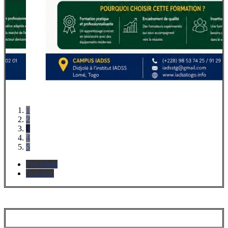
1
2
3
4
5
Précédent
Suivante