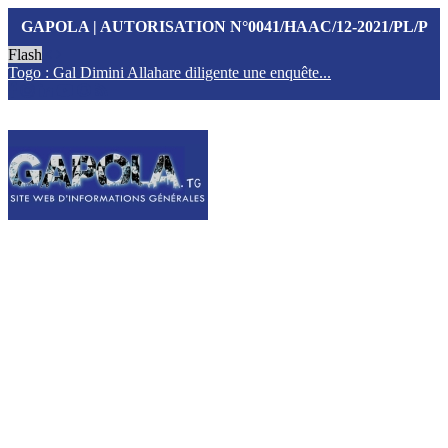
GAPOLA | AUTORISATION N°0041/HAAC/12-2021/PL/P
Flash
Togo : Gal Dimini Allahare diligente une enquête...
F