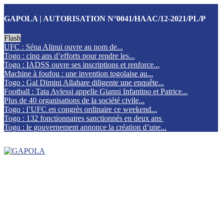
GAPOLA | AUTORISATION N°0041/HAAC/12-2021/PL/P
Flash
UFC : Séna Alipui ouvre au nom de...
Togo : cinq ans d’efforts pour rendre les...
Togo : IADSS ouvre ses inscriptions et renforce...
Machine à foufou : une invention togolaise au...
Togo : Gal Dimini Allahare diligente une enquête...
Football : Tata Avlessi appelle Gianni Infantino et Patrice...
Plus de 40 organisations de la société civile...
Togo : l’UFC en congrès ordinaire ce weekend...
Togo : 132 fonctionnaires sanctionnés en deux ans
Togo : le gouvernement annonce la création d’une...