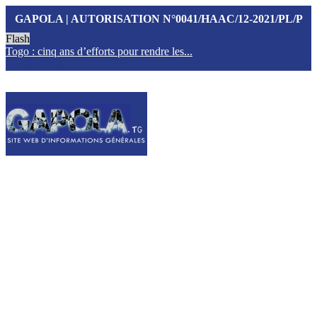
GAPOLA | AUTORISATION N°0041/HAAC/12-2021/PL/P
Flash
Togo : cinq ans d’efforts pour rendre les...
T