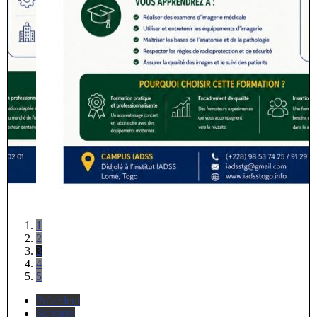
1
2
3
4
5
Précédent
Suivante