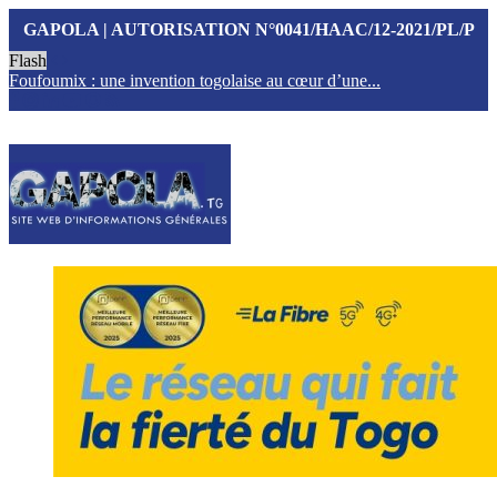
GAPOLA | AUTORISATION N°0041/HAAC/12-2021/PL/P
Flash
Foufoumix : une invention togolaise au cœur d’une...
T