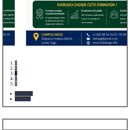
1
2
3
4
5
Précédent
Suivante