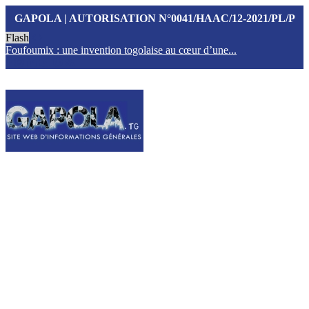
GAPOLA | AUTORISATION N°0041/HAAC/12-2021/PL/P
Flash
Foufoumix : une invention togolaise au cœur d’une...
T