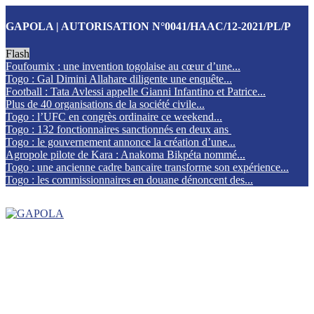
GAPOLA | AUTORISATION N°0041/HAAC/12-2021/PL/P
Flash
Foufoumix : une invention togolaise au cœur d’une...
Togo : Gal Dimini Allahare diligente une enquête...
Football : Tata Avlessi appelle Gianni Infantino et Patrice...
Plus de 40 organisations de la société civile...
Togo : l’UFC en congrès ordinaire ce weekend...
Togo : 132 fonctionnaires sanctionnés en deux ans
Togo : le gouvernement annonce la création d’une...
Agropole pilote de Kara : Anakoma Bikpéta nommé...
Togo : une ancienne cadre bancaire transforme son expérience...
Togo : les commissionnaires en douane dénoncent des...