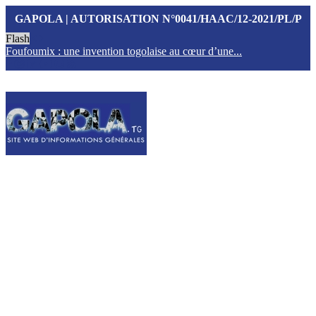
GAPOLA | AUTORISATION N°0041/HAAC/12-2021/PL/P
Flash
Foufoumix : une invention togolaise au cœur d’une...
T