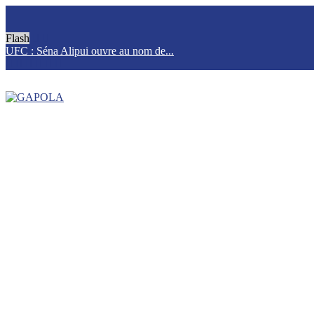
Flash
UFC : Séna Alipui ouvre au nom de...