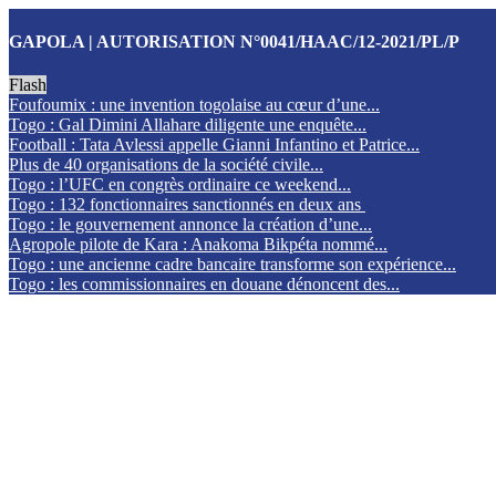
GAPOLA | AUTORISATION N°0041/HAAC/12-2021/PL/P
Flash
Foufoumix : une invention togolaise au cœur d’une...
Togo : Gal Dimini Allahare diligente une enquête...
Football : Tata Avlessi appelle Gianni Infantino et Patrice...
Plus de 40 organisations de la société civile...
Togo : l’UFC en congrès ordinaire ce weekend...
Togo : 132 fonctionnaires sanctionnés en deux ans
Togo : le gouvernement annonce la création d’une...
Agropole pilote de Kara : Anakoma Bikpéta nommé...
Togo : une ancienne cadre bancaire transforme son expérience...
Togo : les commissionnaires en douane dénoncent des...