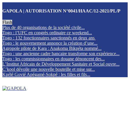
GAPOLA | AUTORISATION N°0041/HAAC/12-2021/PL/P
Flash
Plus de 40 organisations de la société civile...
Togo : l’UFC en congrès ordinaire ce weekend...
Togo : 132 fonctionnaires sanctionnés en deux ans
Togo : le gouvernement annonce la création d’une...
Agropole pilote de Kara : Anakoma Bikpéta nommé...
Togo : une ancienne cadre bancaire transforme son expérience...
Togo : les commissionnaires en douane dénoncent des...
L’Institut Africain de Développement Sanitaire et Social ouvre...
C’kool dévoile une nouvelle bouteille et mise sur...
Kpélé Govié Apégamé-Sokpé : les filles et fils...