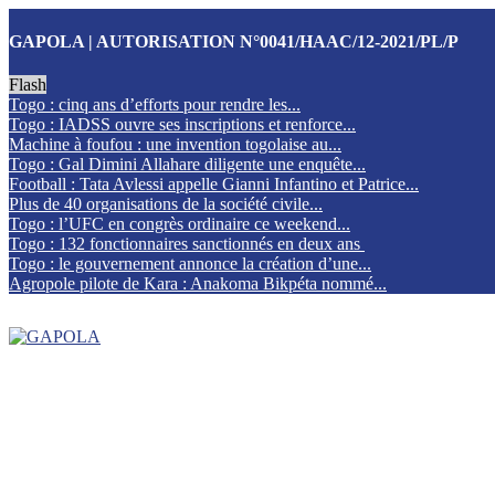
GAPOLA | AUTORISATION N°0041/HAAC/12-2021/PL/P
Flash
Togo : cinq ans d’efforts pour rendre les...
Togo : IADSS ouvre ses inscriptions et renforce...
Machine à foufou : une invention togolaise au...
Togo : Gal Dimini Allahare diligente une enquête...
Football : Tata Avlessi appelle Gianni Infantino et Patrice...
Plus de 40 organisations de la société civile...
Togo : l’UFC en congrès ordinaire ce weekend...
Togo : 132 fonctionnaires sanctionnés en deux ans
Togo : le gouvernement annonce la création d’une...
Agropole pilote de Kara : Anakoma Bikpéta nommé...