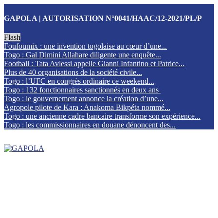
GAPOLA | AUTORISATION N°0041/HAAC/12-2021/PL/P
Flash
Foufoumix : une invention togolaise au cœur d’une...
Togo : Gal Dimini Allahare diligente une enquête...
Football : Tata Avlessi appelle Gianni Infantino et Patrice...
Plus de 40 organisations de la société civile...
Togo : l’UFC en congrès ordinaire ce weekend...
Togo : 132 fonctionnaires sanctionnés en deux ans
Togo : le gouvernement annonce la création d’une...
Agropole pilote de Kara : Anakoma Bikpéta nommé...
Togo : une ancienne cadre bancaire transforme son expérience...
Togo : les commissionnaires en douane dénoncent des...