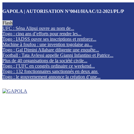
GAPOLA | AUTORISATION N°0041/HAAC/12-2021/PL/P
Flash
UFC : Séna Alipui ouvre au nom de...
Togo : cinq ans d’efforts pour rendre les...
Togo : IADSS ouvre ses inscriptions et renforce...
Machine à foufou : une invention togolaise au...
Togo : Gal Dimini Allahare diligente une enquête...
Football : Tata Avlessi appelle Gianni Infantino et Patrice...
Plus de 40 organisations de la société civile...
Togo : l’UFC en congrès ordinaire ce weekend...
Togo : 132 fonctionnaires sanctionnés en deux ans
Togo : le gouvernement annonce la création d’une...