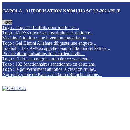
GAPOLA | AUTORISATION N°0041/HAAC/12-2021/PL/P
Flash
Togo : cinq ans d’efforts pour rendre les...
Togo : IADSS ouvre ses inscriptions et renforce...
Machine à foufou : une invention togolaise au...
Togo : Gal Dimini Allahare diligente une enquête...
Football : Tata Avlessi appelle Gianni Infantino et Patrice...
Plus de 40 organisations de la société civile...
Togo : l’UFC en congrès ordinaire ce weekend...
Togo : 132 fonctionnaires sanctionnés en deux ans
Togo : le gouvernement annonce la création d’une...
Agropole pilote de Kara : Anakoma Bikpéta nommé...