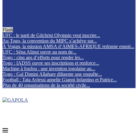
Flash
UFC : le parti de Gilchrist Olympio veut inscrire...
Au Togo, la convention du MIPC s’achève sur...
À Vogan, la mission AMSA d’AIMES-AFRIQUE redonne espoir...
UFC : Séna Alipui ouvre au nom de...
Togo : cinq ans d’efforts pour rendre les...
Togo : IADSS ouvre ses inscriptions et renforce...
Machine à foufou : une invention togolaise au...
Togo : Gal Dimini Allahare diligente une enquête...
Football : Tata Avlessi appelle Gianni Infantino et Patrice...
Plus de 40 organisations de la société civile...