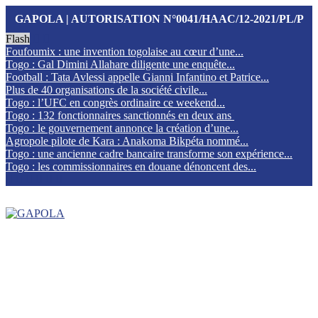
GAPOLA | AUTORISATION N°0041/HAAC/12-2021/PL/P
Flash
Foufoumix : une invention togolaise au cœur d’une...
Togo : Gal Dimini Allahare diligente une enquête...
Football : Tata Avlessi appelle Gianni Infantino et Patrice...
Plus de 40 organisations de la société civile...
Togo : l’UFC en congrès ordinaire ce weekend...
Togo : 132 fonctionnaires sanctionnés en deux ans
Togo : le gouvernement annonce la création d’une...
Agropole pilote de Kara : Anakoma Bikpéta nommé...
Togo : une ancienne cadre bancaire transforme son expérience...
Togo : les commissionnaires en douane dénoncent des...