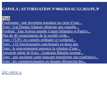
GAPOLA | AUTORISATION N°0041/HAAC/12-2021/PL/P
Flash
Foufoumix : une invention togolaise au cœur d’une...
Togo : Gal Dimini Allahare diligente une enquête...
Football : Tata Avlessi appelle Gianni Infantino et Patrice...
Plus de 40 organisations de la société civile...
Togo : l’UFC en congrès ordinaire ce weekend...
Togo : 132 fonctionnaires sanctionnés en deux ans
Togo : le gouvernement annonce la création d’une...
Agropole pilote de Kara : Anakoma Bikpéta nommé...
Togo : une ancienne cadre bancaire transforme son expérience...
Togo : les commissionnaires en douane dénoncent des...