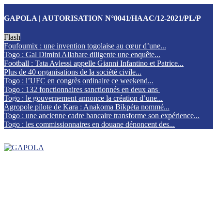
GAPOLA | AUTORISATION N°0041/HAAC/12-2021/PL/P
Flash
Foufoumix : une invention togolaise au cœur d’une...
Togo : Gal Dimini Allahare diligente une enquête...
Football : Tata Avlessi appelle Gianni Infantino et Patrice...
Plus de 40 organisations de la société civile...
Togo : l’UFC en congrès ordinaire ce weekend...
Togo : 132 fonctionnaires sanctionnés en deux ans
Togo : le gouvernement annonce la création d’une...
Agropole pilote de Kara : Anakoma Bikpéta nommé...
Togo : une ancienne cadre bancaire transforme son expérience...
Togo : les commissionnaires en douane dénoncent des...