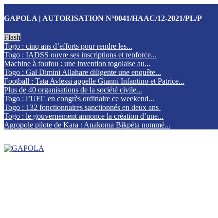
GAPOLA | AUTORISATION N°0041/HAAC/12-2021/PL/P
Flash
Togo : cinq ans d’efforts pour rendre les...
Togo : IADSS ouvre ses inscriptions et renforce...
Machine à foufou : une invention togolaise au...
Togo : Gal Dimini Allahare diligente une enquête...
Football : Tata Avlessi appelle Gianni Infantino et Patrice...
Plus de 40 organisations de la société civile...
Togo : l’UFC en congrès ordinaire ce weekend...
Togo : 132 fonctionnaires sanctionnés en deux ans
Togo : le gouvernement annonce la création d’une...
Agropole pilote de Kara : Anakoma Bikpéta nommé...