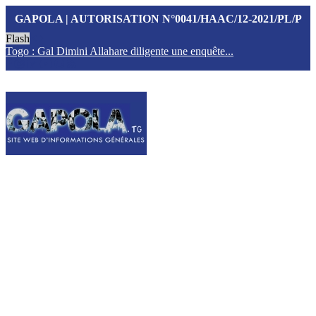
GAPOLA | AUTORISATION N°0041/HAAC/12-2021/PL/P
Flash
Togo : Gal Dimini Allahare diligente une enquête...
F