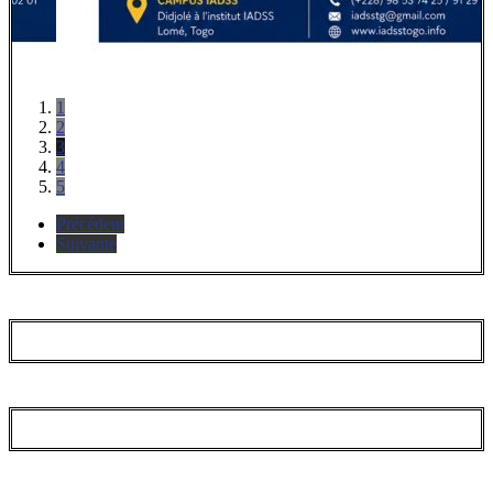
1
2
3
4
5
Précédent
Suivante