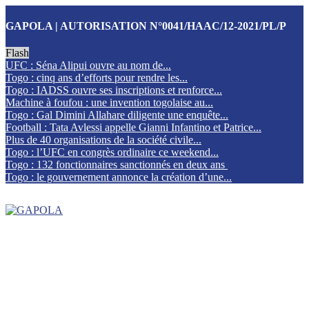
GAPOLA | AUTORISATION N°0041/HAAC/12-2021/PL/P
Flash
UFC : Séna Alipui ouvre au nom de...
Togo : cinq ans d’efforts pour rendre les...
Togo : IADSS ouvre ses inscriptions et renforce...
Machine à foufou : une invention togolaise au...
Togo : Gal Dimini Allahare diligente une enquête...
Football : Tata Avlessi appelle Gianni Infantino et Patrice...
Plus de 40 organisations de la société civile...
Togo : l’UFC en congrès ordinaire ce weekend...
Togo : 132 fonctionnaires sanctionnés en deux ans
Togo : le gouvernement annonce la création d’une...